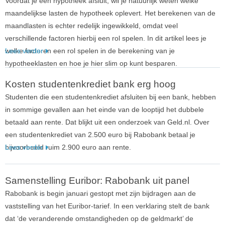
Voordat je een hypotheek afsluit, wil je natuurlijk weten welke
maandelijkse lasten de hypotheek oplevert. Het berekenen van de
maandlasten is echter redelijk ingewikkeld, omdat veel
verschillende factoren hierbij een rol spelen. In dit artikel lees je
welke factoren een rol spelen in de berekening van je
Lees verder
hypotheeklasten en hoe je hier slim op kunt besparen.
Kosten studentenkrediet bank erg hoog
Studenten die een studentenkrediet afsluiten bij een bank, hebben
in sommige gevallen aan het einde van de looptijd het dubbele
betaald aan rente. Dat blijkt uit een onderzoek van Geld.nl. Over
een studentenkrediet van 2.500 euro bij Rabobank betaal je
bijvoorbeeld ruim 2.900 euro aan rente.
Lees verder
Samenstelling Euribor: Rabobank uit panel
Rabobank is begin januari gestopt met zijn bijdragen aan de
vaststelling van het Euribor-tarief. In een verklaring stelt de bank
dat ‘de veranderende omstandigheden op de geldmarkt’ de