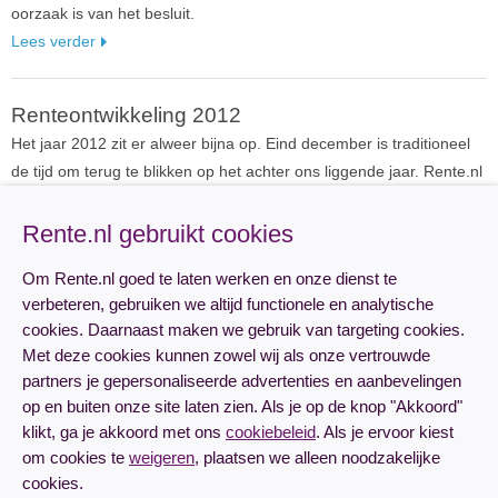
oorzaak is van het besluit.
Lees verder
Renteontwikkeling 2012
Het jaar 2012 zit er alweer bijna op. Eind december is traditioneel
de tijd om terug te blikken op het achter ons liggende jaar. Rente.nl
stelt een overzicht van verschillende renteontwikkelingen samen.
Lees verder
Rente.nl gebruikt cookies
Om Rente.nl goed te laten werken en onze dienst te
CBS Blundert: Nederlanders lenen niet meer
verbeteren, gebruiken we altijd functionele en analytische
'Nederlanders lenen meer en vooral duurder', kopte het CBS
cookies. Daarnaast maken we gebruik van targeting cookies.
Met deze cookies kunnen zowel wij als onze vertrouwde
woensdag in een persbericht. Een nauwkeurige blik op de
partners je gepersonaliseerde advertenties en aanbevelingen
statistieken laat van die bewering weinig heel. Het statistisch
op en buiten onze site laten zien. Als je op de knop "Akkoord"
bureau interpreteerde de eigen cijfers verkeerd. Het CBS-nieuws
klikt, ga je akkoord met ons
cookiebeleid
. Als je ervoor kiest
werd gisteren in diverse media breed uitgemeten. De portee:
Lees verder
om cookies te
weigeren
, plaatsen we alleen noodzakelijke
omdat banken tegenwoordig minder krediet verlenen, grijpt de
cookies.
consument steeds vaker naar zijn creditcard. De feiten volgens het