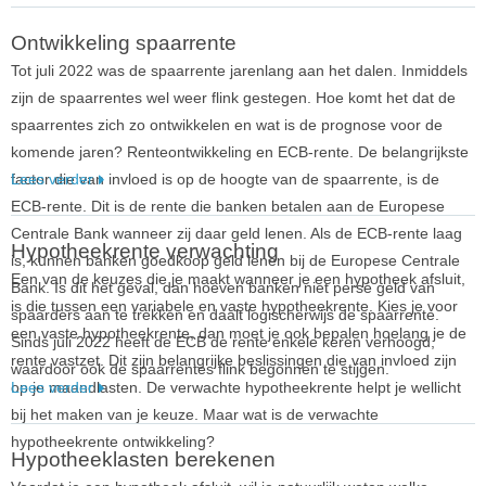
Ontwikkeling spaarrente
Tot juli 2022 was de spaarrente jarenlang aan het dalen. Inmiddels
zijn de spaarrentes wel weer flink gestegen. Hoe komt het dat de
spaarrentes zich zo ontwikkelen en wat is de prognose voor de
komende jaren? Renteontwikkeling en ECB-rente. De belangrijkste
factor die van invloed is op de hoogte van de spaarrente, is de
Lees verder
ECB-rente. Dit is de rente die banken betalen aan de Europese
Centrale Bank wanneer zij daar geld lenen. Als de ECB-rente laag
Hypotheekrente verwachting
is, kunnen banken goedkoop geld lenen bij de Europese Centrale
Een van de keuzes die je maakt wanneer je een hypotheek afsluit,
Bank. Is dit het geval, dan hoeven banken niet persé geld van
is die tussen een variabele en vaste hypotheekrente. Kies je voor
spaarders aan te trekken en daalt logischerwijs de spaarrente.
een vaste hypotheekrente, dan moet je ook bepalen hoelang je de
Sinds juli 2022 heeft de ECB de rente enkele keren verhoogd,
rente vastzet. Dit zijn belangrijke beslissingen die van invloed zijn
waardoor ook de spaarrentes flink begonnen te stijgen.
op je maandlasten. De verwachte hypotheekrente helpt je wellicht
Lees verder
bij het maken van je keuze. Maar wat is de verwachte
hypotheekrente ontwikkeling?
Hypotheeklasten berekenen