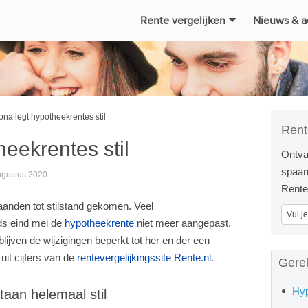
Rente vergelijken
Nieuws & a
na legt hypotheekrentes stil
Rent
eekrentes stil
Ontva
spaarr
augustus 2020
Rente.
aanden tot stilstand gekomen. Veel
ds eind mei de
hypotheekrente
niet meer aangepast.
lijven de wijzigingen beperkt tot her en der een
 uit cijfers van de
rentevergelijkingssite Rente.nl
.
Gere
Hyp
taan helemaal stil